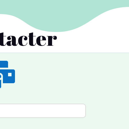
tacter
